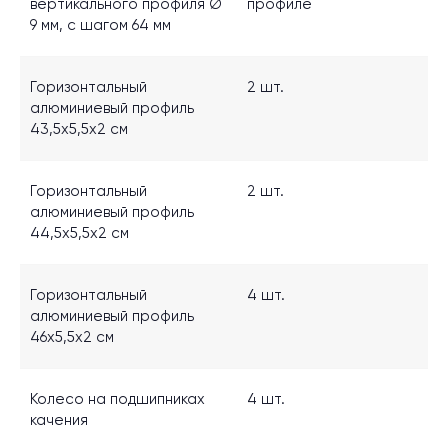
вертикального профиля Ø
профиле
+7 (981) 701-49-70
9 мм, с шагом 64 мм
Вопросы и предложения:
info@sensedisc.ru
Горизонтальный
2 шт.
алюминиевый профиль
43,5х5,5х2 см
Горизонтальный
2 шт.
Поддержка клиентов
алюминиевый профиль
44,5х5,5х2 см
Получить брошюру
Получить методическое пособие
Горизонтальный
4 шт.
алюминиевый профиль
Политика конфиденциальности
46х5,5х2 см
Колесо на подшипниках
4 шт.
качения