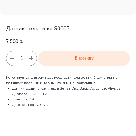
Датчик силы тока S0005
7 500
р.
В корзину
Используется для замеров мощности тока в сети. В комплекте с
датчиком: красный и черный зажимы-«крокодилы».
Датчик входит в комплексы Sense Disc Basic, Advance, Physics
Диапазон -1 А ~ +1 А
Точность ±1%
Дискретность 0.001 А