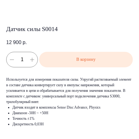
Датчик силы S0014
12 900
р.
В корзину
Используется для измерения показателя силы. Упругий растягиваемый элемент
в составе датчика конвертирует силу в импульс напряжения, который
усиливается в цепи и обрабатывается для получения значения показателя. В
комплекте с датчиком: универсальный порт подключения датчика S3000,
трилобулярный винт.
Датчик входит в комплексы Sense Disc Advance, Physics
Диапазон -50Н ~ +50Н
Точность ±1%
Дискретность 0,03Н