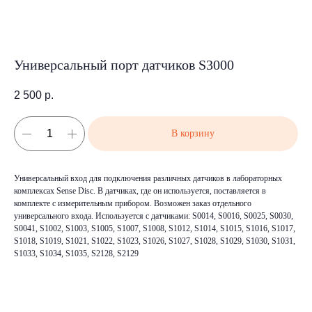
Универсальный порт датчиков S3000
2 500
р.
В корзину
Универсальный вход для подключения различных датчиков в лабораторных
комплексах Sense Disc. В датчиках, где он используется, поставляется в
комплекте с измерительным прибором. Возможен заказ отдельного
универсального входа. Используется с датчиками: S0014, S0016, S0025, S0030,
S0041, S1002, S1003, S1005, S1007, S1008, S1012, S1014, S1015, S1016, S1017,
S1018, S1019, S1021, S1022, S1023, S1026, S1027, S1028, S1029, S1030, S1031,
S1033, S1034, S1035, S2128, S2129