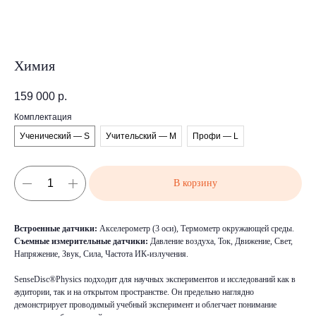
Химия
159 000
р.
Комплектация
Ученический — S
Учительский — M
Профи — L
В корзину
Встроенные датчики:
Акселерометр (3 оси), Термометр окружающей среды.
Съемные измерительные датчики:
Давление воздуха, Ток, Движение, Свет,
Напряжение, Звук, Сила, Частота ИК-излучения.
SenseDisc®Physics подходит для научных экспериментов и исследований как в
аудитории, так и на открытом пространстве. Он предельно наглядно
демонстрирует проводимый учебный эксперимент и облегчает понимание