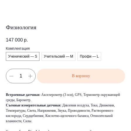
Физиология
147 000
р.
Комплектация
Ученический — S
Учительский — M
Профи — L
В корзину
Встроенные датчики:
Акселерометр (3 оси), GPS, Термометр окружающей
среды, Барометр.
Съемные измерительные датчики:
Давления воздуха, Тока, Движения,
Температуры, Света, Напряжения, Звука, Проводимости, Растворенного
кислорода, Сердцебиения, Кислотно-щелочного баланса, Относительной
влажности, Силы.