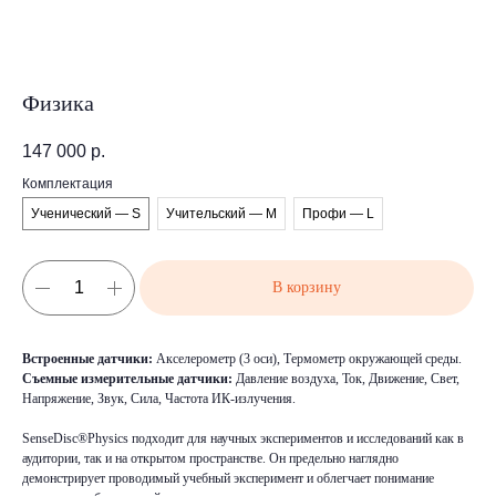
Физика
147 000
р.
Комплектация
Ученический — S
Учительский — M
Профи — L
В корзину
Встроенные датчики:
Акселерометр (3 оси), Термометр окружающей среды.
Съемные измерительные датчики:
Давление воздуха, Ток, Движение, Свет,
Напряжение, Звук, Сила, Частота ИК-излучения.
SenseDisc®Physics подходит для научных экспериментов и исследований как в
аудитории, так и на открытом пространстве. Он предельно наглядно
демонстрирует проводимый учебный эксперимент и облегчает понимание