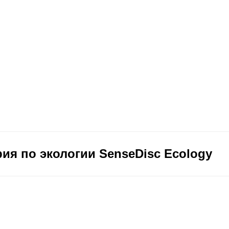
я по экологии SenseDisc Ecology
чики и аксессуары
Учебные классы
Клиенту
Отзывы
FAQ
Блог