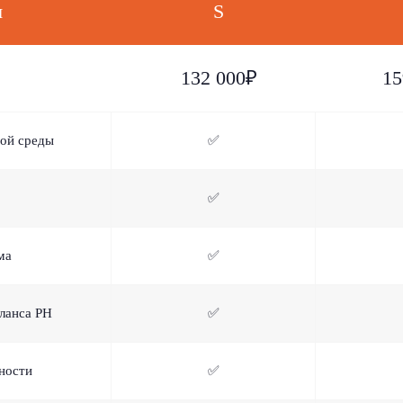
я
S
132 000₽
15
ой среды
✅
✅
ма
✅
ланса PH
✅
ности
✅