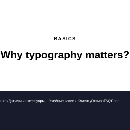
ю:
Вопросы и предложения:
1-49-70
info@sensedisc.ru
BASICS
Why typography matters?
Получить методическое пособие
Поддержка клиентов