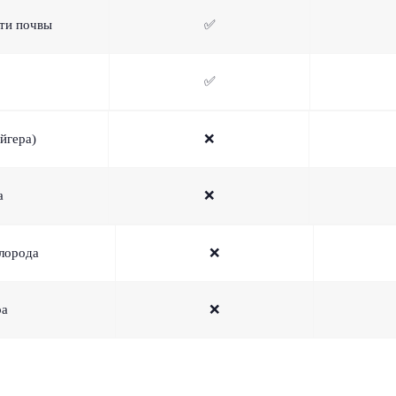
ти почвы
✅
✅
йгера)
❌
а
❌
лорода
❌
ра
❌