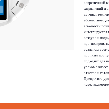
современный ко
загрязнений и 
датчики темпе
абсолютного да
влажности почвы
интегрируется 
воздуха и воды
прогнозировать
реальном време
прочным корпус
подходит для п
уроков в класс
отчетов и гото
Превратите уро
через эксперим