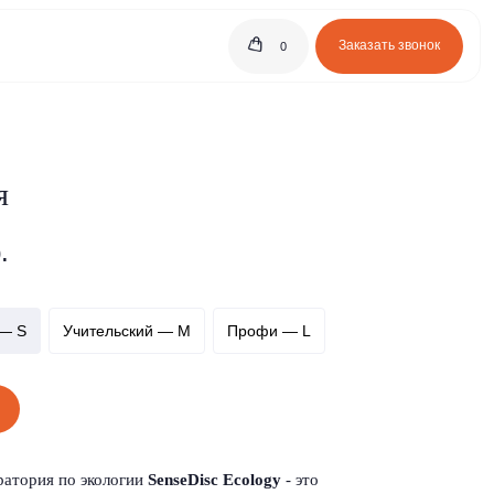
Заказать звонок
0
я
.
 — S
Учительский — M
Профи — L
атория по экологии
SenseDisc Ecology
-
это